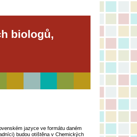
h biologů,
slovenském jazyce ve formátu daném
hradníci) budou otištěna v Chemických