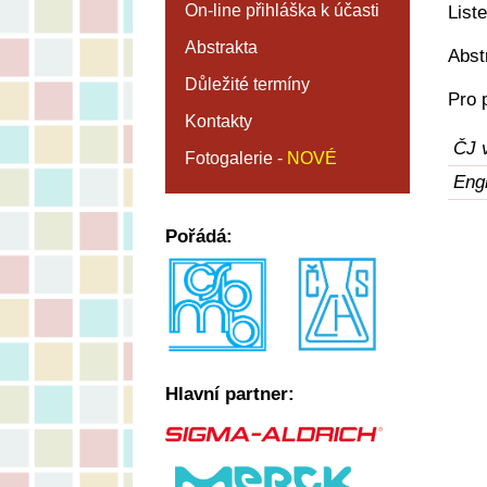
On-line přihláška k účasti
List
Abstrakta
Abst
Důležité termíny
Pro 
Kontakty
ČJ 
Fotogalerie -
NOVÉ
Engl
Pořádá:
Hlavní partner: