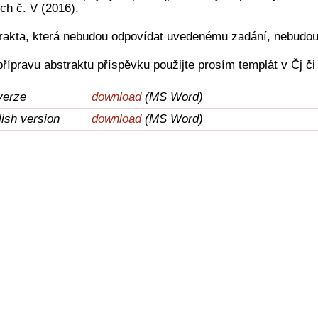
ech č. V (2016).
rakta, která nebudou odpovídat uvedenému zadání, nebudou
přípravu abstraktu příspěvku použijte prosím templát v Čj či
verze
download
(MS Word)
ish version
download
(MS Word)