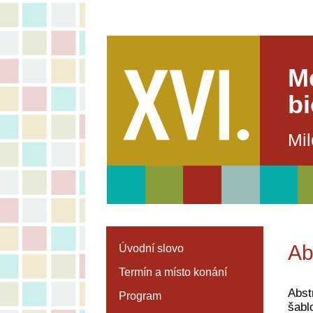
M
b
Mil
Ab
Úvodní slovo
Termín a místo konání
Abst
Program
šabl