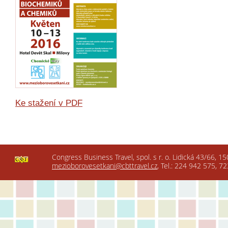
Ke stažení v PDF
Congress Business Travel, spol. s r. o. Lidická 43/66, 1
mezioborovesetkani@cbttravel.cz
, Tel.: 224 942 575, 