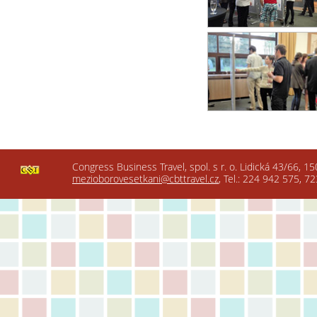
Congress Business Travel, spol. s r. o. Lidická 43/66, 1
mezioborovesetkani@cbttravel.cz
, Tel.: 224 942 575, 